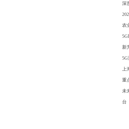
深
2
农
5
新
5
上
重
未
台