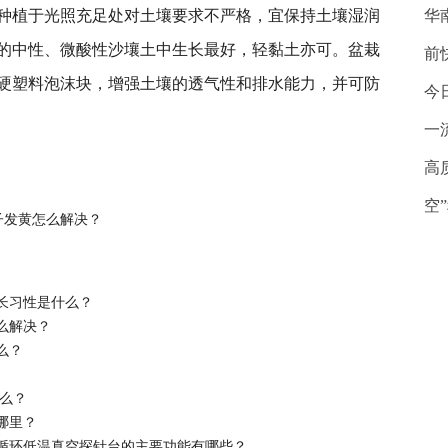
种植于光照充足处对土壤要求不严格，宜保持土壤湿润
华
的中
性
、微酸
性
沙壤土中生长最好，轻黏土亦可。盆栽
前
硬塑料泡沫块，增强土壤的透气
性
和排水能力，并可防
今
一
么
紫叶矮樱的生长习性是什么
紫叶矮樱多少钱一棵
棉
高
空
子发黄怎么解决？
长习性是什么？
么解决？
么？
什么？
哪里？
循环低温真空探针台的主要功能有哪些？