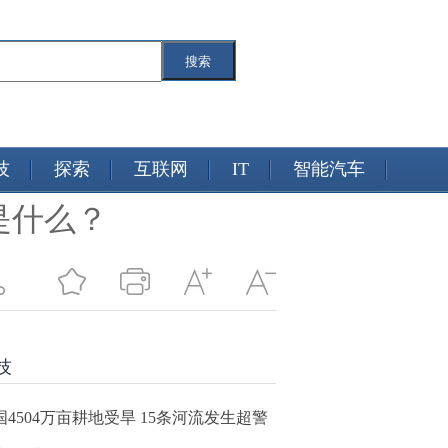
搜索
技
探索
互联网
IT
智能汽车
是什么？
技
国4504万亩耕地受旱 15条河流发生超警