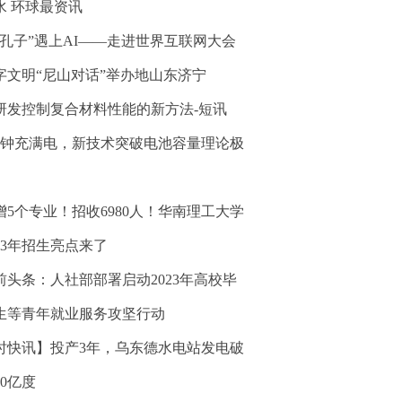
水 环球最资讯
“孔子”遇上AI——走进世界互联网大会
字文明“尼山对话”举办地山东济宁
研发控制复合材料性能的新方法-短讯
分钟充满电，新技术突破电池容量理论极
增5个专业！招收6980人！华南理工大学
023年招生亮点来了
前头条：人社部部署启动2023年高校毕
生等青年就业服务攻坚行动
时快讯】投产3年，乌东德水电站发电破
00亿度