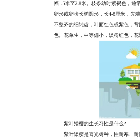
幅1.5米至2.8米。枝条幼时紫褐色
卵形或卵状长椭圆形，长4-8厘米，
不整齐的细钝齿，叶面红色或紫色，背
色。花单生，中等偏小，淡粉红色，花瓣
紫叶矮樱的生长
习
性
是什么?
紫叶矮樱是喜光树种，
性
耐寒、耐