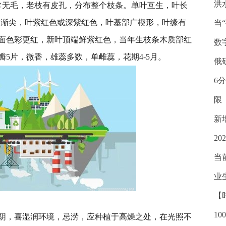
洪
，通常无毛，老枝有皮孔，分布整个枝条。单叶互生，叶长
先端渐尖，叶紫红色或深紫红色，叶基部广楔形，叶缘有
当
面色彩更红，新叶顶端鲜紫红色，当年生枝条木质部红
数
5片，微香，雄蕊多数，单雌蕊，花期4-5月。
俄
6
限
新
2
当
业
【
10
阴，喜湿润环境，忌涝，应种植于高燥之处，在光照不