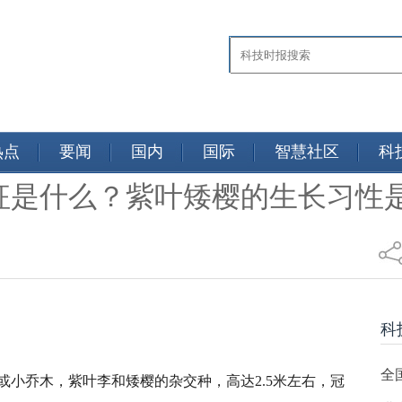
热点
要闻
国内
国际
智慧社区
科
征是什么？紫叶矮樱的生长习性
热点
科
全
或小乔木，紫叶李和矮樱的杂交种，高达2.5米左右，冠