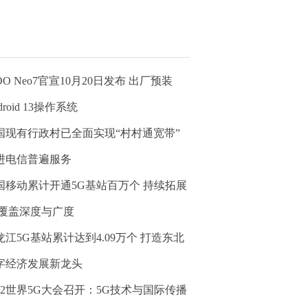
OO Neo7官宣10月20日发布 出厂预装
droid 13操作系统
国现有行政村已全面实现“村村通宽带”
进电信普遍服务
国移动累计开通5G基站百万个 持续拓展
G覆盖深度与广度
龙江5G基站累计达到4.09万个 打造东北
字经济发展新龙头
022世界5G大会召开：5G技术与国际传播