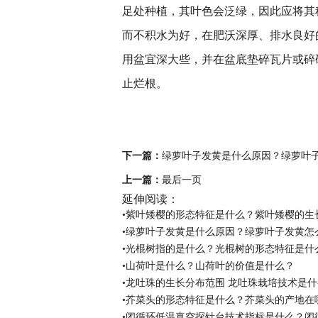
足处种植，其叶色会泛绿，因此应将其
而不积水为好，在肥沃深厚、排水良好
用盆宜深大些，并在盆底垫碎瓦片或碎
止烂根。
关键词：
紫叶矮樱的形态特征是什
木树紫叶矮樱与紫叶李区别
下一篇：
绿萝叶子发黄是什么原因？绿萝叶
上一篇：
最后一页
延伸阅读：
•紫叶矮樱的形态特征是什么？紫叶矮樱的生
•绿萝叶子发黄是什么原因？绿萝叶子发黄怎
•光棍树指的是什么？光棍树的形态特征是什
•山荷叶是什么？山荷叶的价值是什么？
•龙吐珠的生长分布范围 龙吐珠栽培技术是
•芥菜头的形态特征是什么？芥菜头的产地在
•闭循环低温真空探针台技术指标是什么？闭