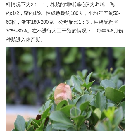
料情况下为2.5：1，养鹅的饲料消耗仅为养鸡、鸭
的:1/2，猪的1/9。
性
成熟期约180天，
平
均年产蛋50-
60枚，蛋重180-200克，公母配比1：3，种蛋受精率
70%-80%。在不进行人工干预的情况下，每年5-8月份
种鹅进入休产期。