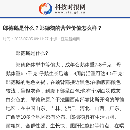
郎德鹅是什么？郎德鹅的营养价值怎么样？
时间：2023-07-05 09:11:27 来源：汪清新闻网
郎德鹅是什么?
郎德鹅体型中等偏大，成年公鹅体重7-8千克，母
鹅体重6-7千克;仔鹅生长迅速，8周龄活重可达4-5千克;
郎德鹅的毛色灰褐，在颈背部接
近
黑色;在胸腹部颜色
较浅，呈银灰色，到腹下部呈白色;也有个别白羽或灰
白杂色的。郎德鹅原产于法国西南部靠比斯开湾的郎德
地区，在中国山东、吉林、浙江、河北、山西、广东、
广西等10多个地区都有分布。郎德鹅具有生活力强、
耐粗饲、合群
性
强、生长快、肥肝
性
能好等特点。在喂