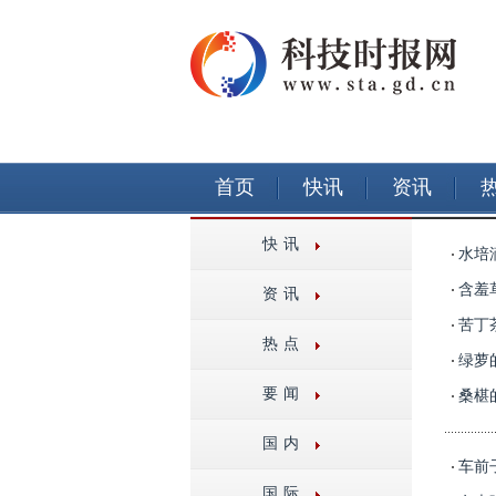
首页
快讯
资讯
首页
>
数码
> > 列表
快讯
水培
含羞
资讯
苦丁
热点
绿萝
要闻
桑椹
国内
车前
国际