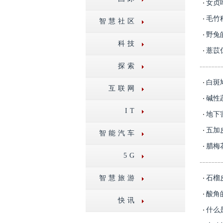
女贞
毛竹
智慧社区
野兔
科技
薏苡
探索
白斑
互联网
碱性
IT
地下
五加
智能汽车
腊梅
5G
智慧旅游
石榴
酸角
快讯
什么