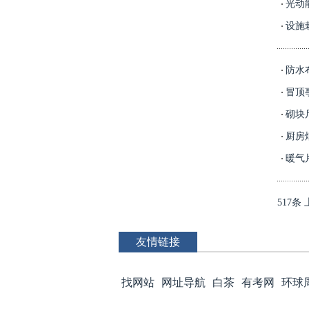
光动
设施
防水
冒顶
砌块
厨房
暖气
517条
友情链接
找网站
网址导航
白茶
有考网
环球